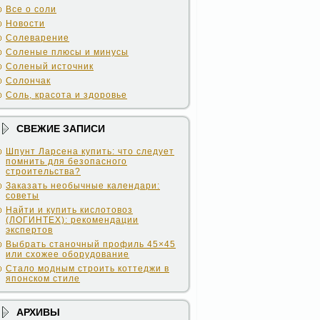
Все о соли
Новости
Солеварение
Соленые плюсы и минусы
Соленый источник
Солончак
Соль, красота и здоровье
СВЕЖИЕ ЗАПИСИ
Шпунт Ларсена купить: что следует
помнить для безопасного
строительства?
Заказать необычные календари:
советы
Найти и купить кислотовоз
(ЛОГИНТЕХ): рекомендации
экспертов
Выбрать станочный профиль 45×45
или схожее оборудование
Стало модным строить коттеджи в
японском стиле
АРХИВЫ