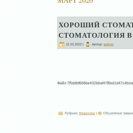
ХОРОШИЙ СТОМАТ
СТОМАТОЛОГИЯ В
11.03.2020 |
Автор:
admin
Файл 7f5ddbf668be432bbaf47f6ed1d47c4b/sa
Рубрика:
Новости
|
Обсуждение закры