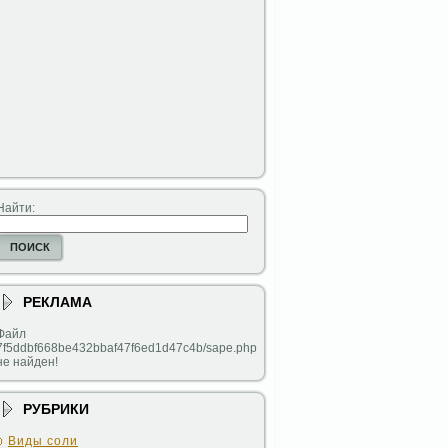
Найти:
ПОИСК
РЕКЛАМА
Файл
7f5ddbf668be432bbaf47f6ed1d47c4b/sape.php
не найден!
РУБРИКИ
Виды соли